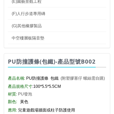
(E)園藝景觀工程
(F)人行步道專用磚
(G)其他橡膠製品
中空樓層板隔音墊
PU防撞護條(包鐵)-產品型號B002
產品名稱:
PU防撞護條 包鐵
(附塑膠塞仔 螺絲需自購)
產品規格尺寸
:
100*5.5*5.5CM
材質:
PU發泡
顏色:
黃色
應用:
兒童遊戲場牆面或柱子防護使用