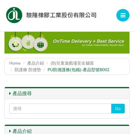
Toggle
navigat
Home
產品介紹
(B)兒童遊戲場安全舖面
防護條 防撞墊
PU防撞護條(包鐵)-產品型號B002
產品搜尋
產品介紹