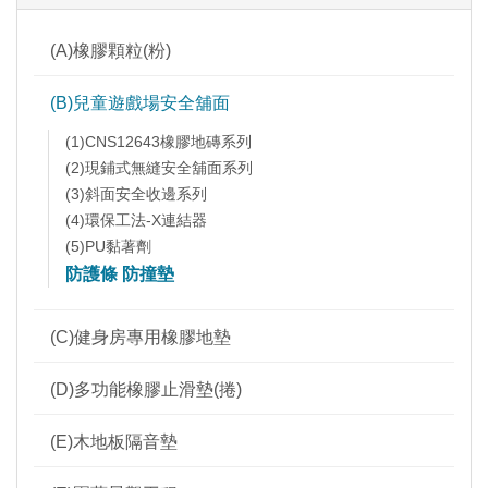
(A)橡膠顆粒(粉)
(B)兒童遊戲場安全舖面
(1)CNS12643橡膠地磚系列
(2)現鋪式無縫安全舖面系列
(3)斜面安全收邊系列
(4)環保工法-X連結器
(5)PU黏著劑
防護條 防撞墊
(C)健身房專用橡膠地墊
(D)多功能橡膠止滑墊(捲)
(E)木地板隔音墊