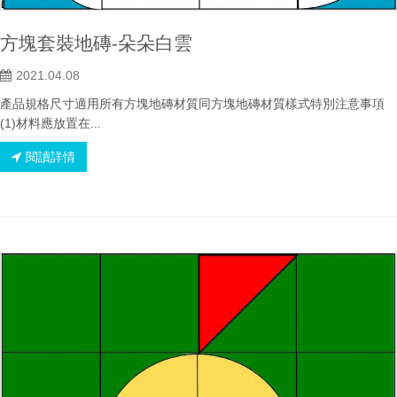
方塊套裝地磚-朵朵白雲
2021.04.08
產品規格尺寸適用所有方塊地磚材質同方塊地磚材質樣式特別注意事項
(1)材料應放置在...
閱讀詳情