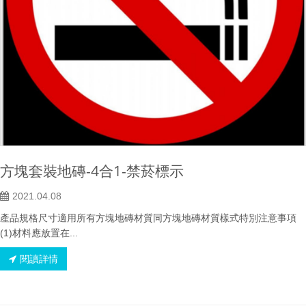
方塊套裝地磚-4合1-禁菸標示
2021.04.08
產品規格尺寸適用所有方塊地磚材質同方塊地磚材質樣式特別注意事項
(1)材料應放置在...
閱讀詳情