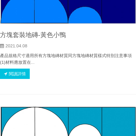
方塊套裝地磚-黃色小鴨
2021.04.08
產品規格尺寸適用所有方塊地磚材質同方塊地磚材質樣式特別注意事項
(1)材料應放置在...
閱讀詳情