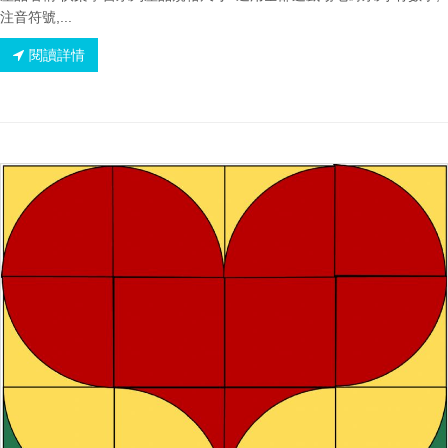
注音符號,...
閱讀詳情