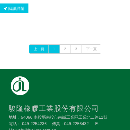
閱讀詳情
上一頁
1
2
3
下一頁
駿隆橡膠工業股份有限公司
地址：54066 南投縣南投市南崗工業區工業北二路11號
電話： 049-2254236 傳真：049-2256432 E-