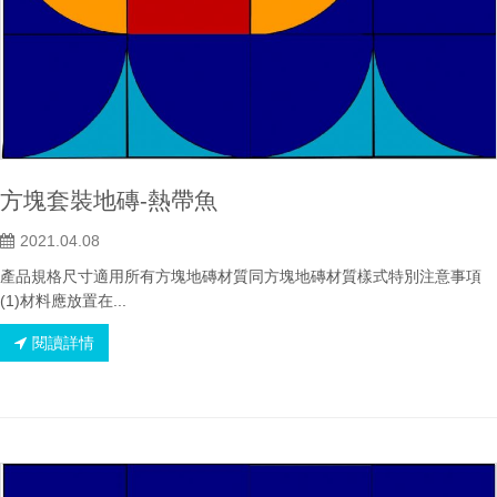
方塊套裝地磚-熱帶魚
2021.04.08
產品規格尺寸適用所有方塊地磚材質同方塊地磚材質樣式特別注意事項
(1)材料應放置在...
閱讀詳情