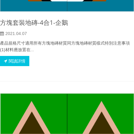
方塊套裝地磚-4合1-企鵝
2021.04.07
產品規格尺寸適用所有方塊地磚材質同方塊地磚材質樣式特別注意事項
(1)材料應放置在...
閱讀詳情