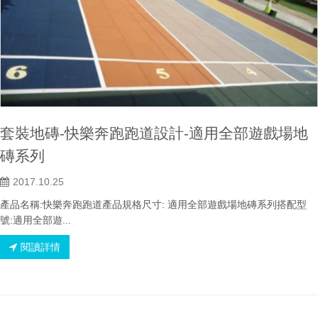
套裝地磚-快樂奔跑跑道設計-適用全部遊戲場地
磚系列
2017.10.25
產品名稱:快樂奔跑跑道產品規格尺寸: 適用全部遊戲場地磚系列搭配型
號:適用全部遊...
閱讀詳情